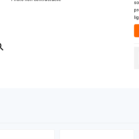
so
pr
li
