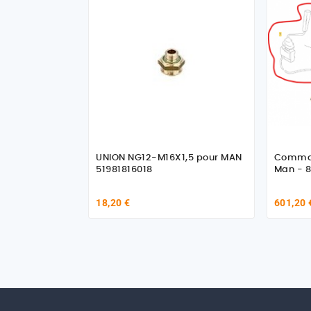
UNION NG12-M16X1,5 pour MAN
Comman
51981816018
Man - 
18,20 €
601,20 