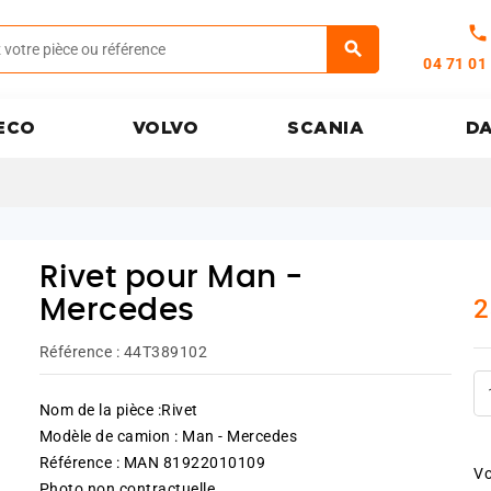
call
04 71 01
ECO
VOLVO
SCANIA
D
Rivet pour Man -
2
Mercedes
Référence :
44T389102
Nom de la pièce :Rivet
Modèle de camion : Man - Mercedes
Référence : MAN 81922010109
Vo
Photo non contractuelle