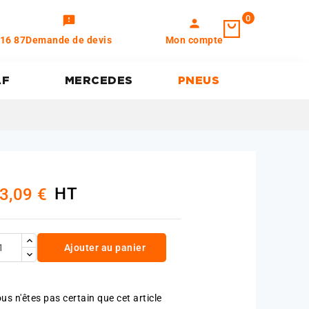
0
feedback
person
 16 87
Demande de devis
Mon compte
AF
MERCEDES
PNEUS
HT
3,09 €
Ajouter au panier
us n'êtes pas certain que cet article