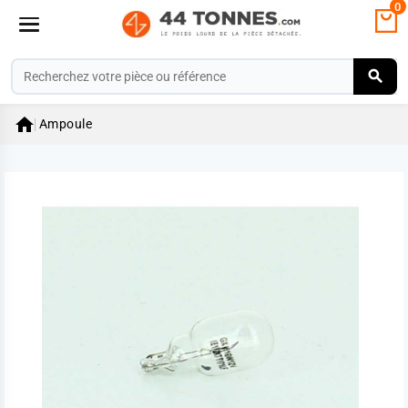
0

Ampoule