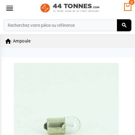
0

Ampoule