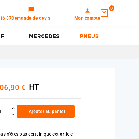
0
feedback
person
 16 87
Demande de devis
Mon compte
AF
MERCEDES
PNEUS
HT
06,80 €
Ajouter au panier
us n'êtes pas certain que cet article