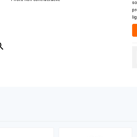
so
pr
li
