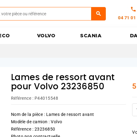
call
04 71 01
ECO
VOLVO
SCANIA
D
Lames de ressort avant
5
pour Volvo 23236850
Référence :
P44015548
Nom de la pièce : Lames de ressort avant
Modèle de camion : Volvo
Référence : 23236850
Vo
Photo non contractuelle