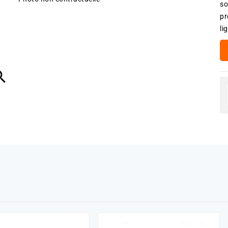
so
pr
li
