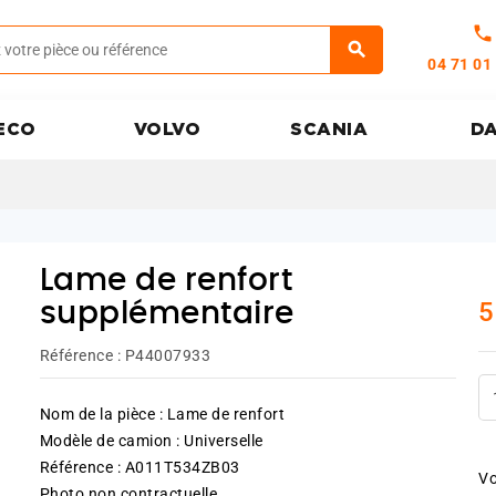
call
04 71 01
ECO
VOLVO
SCANIA
D
Lame de renfort
5
supplémentaire
Référence :
P44007933
Nom de la pièce : Lame de renfort
Modèle de camion : Universelle
Référence : A011T534ZB03
Vo
Photo non contractuelle