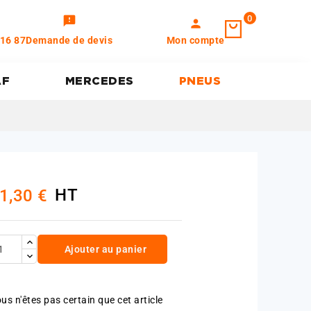
0
feedback
person
 16 87
Demande de devis
Mon compte
AF
MERCEDES
PNEUS
HT
1,30 €
Ajouter au panier
us n'êtes pas certain que cet article