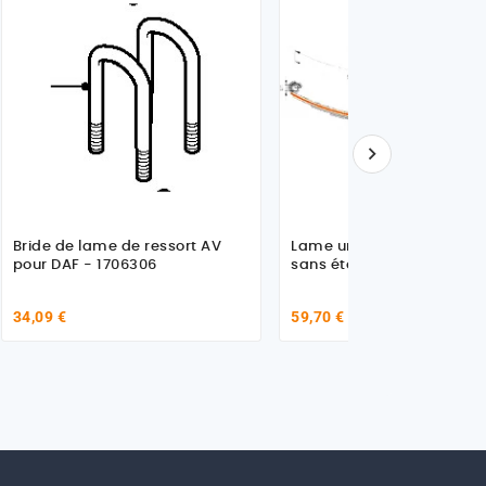

Bride de lame de ressort AV
Lame unique de renfort, n
pour DAF - 1706306
sans étoquiau
34,09 €
59,70 €