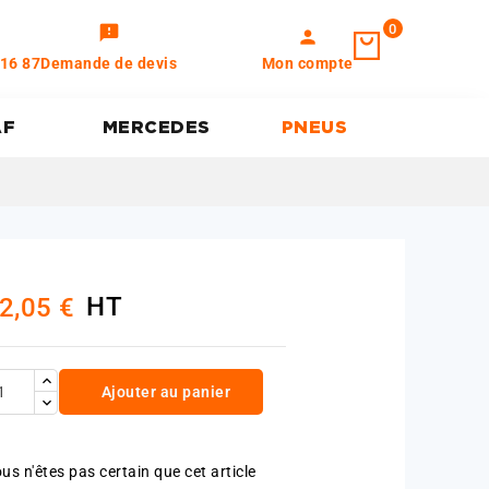
0
feedback
person
 16 87
Demande de devis
Mon compte
AF
MERCEDES
PNEUS
HT
2,05 €
Ajouter au panier
us n'êtes pas certain que cet article