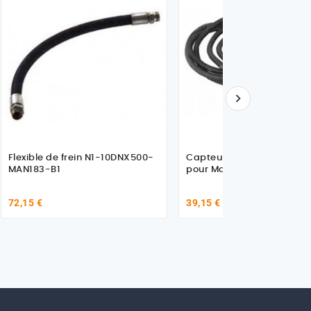

Flexible de frein N1-10DNX500-
Capteur EBS, avant droit L
MAN183-B1
pour Man TGA
72,15 €
39,15 €