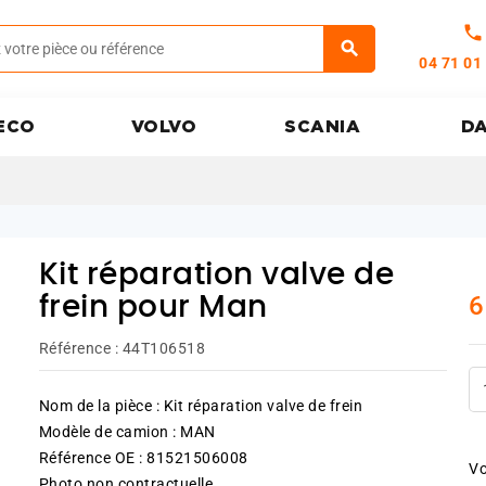
call
04 71 01
ECO
VOLVO
SCANIA
D
Kit réparation valve de
6
frein pour Man
Référence :
44T106518
Nom de la pièce : Kit réparation valve de frein
Modèle de camion : MAN
Référence OE : 81521506008
Vo
Photo non contractuelle