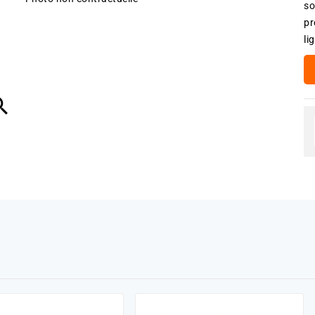
so
pr
li
