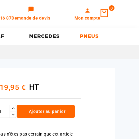
0
feedback
person
 16 87
Demande de devis
Mon compte
AF
MERCEDES
PNEUS
HT
19,95 €
Ajouter au panier
us n'êtes pas certain que cet article