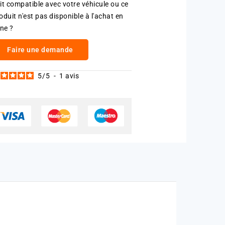
it compatible avec votre véhicule ou ce
oduit n'est pas disponible à l'achat en
gne ?
Faire une demande
5
/
5
-
1
avis