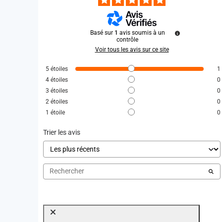
Basé sur
1
avis soumis à un
contrôle
Voir tous les avis sur ce site
5
étoiles
1
4
étoiles
0
3
étoiles
0
2
étoiles
0
1
étoile
0
Trier les avis