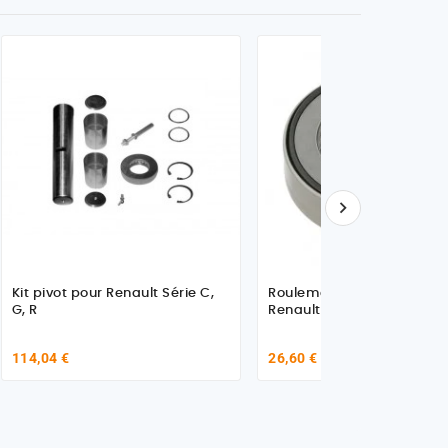

Kit pivot pour Renault Série C,
Roulement de pivot pour
G, R
Renault /Iveco 501056616
114,04 €
26,60 €