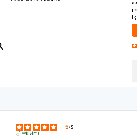
so
pr
li

5
/
5
Avis vérifié