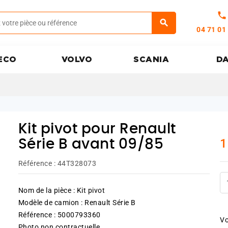
call
04 71 01
ECO
VOLVO
SCANIA
D
Kit pivot pour Renault
1
Série B avant 09/85
Référence :
44T328073
Nom de la pièce : Kit pivot
Modèle de camion : Renault Série B
Référence : 5000793360
Vo
Photo non contractuelle