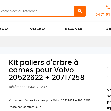
call
04 71 01
ECO
VOLVO
SCANIA
D
Kit paliers d'arbre à
cames pour Volvo
20522622 + 20717258
Référence :
P44020237
Vo
so
Kit paliers d'arbre à cames pour Volvo 20522622 + 20717258
pr
Photo non contractuelle
li