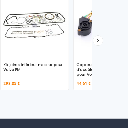

Kit joints inférieur moteur pour
Capteur, pédale
Volvo FM
d'accélérateur, connecteu
pour Volvo - 1063332
298,35 €
44,61 €