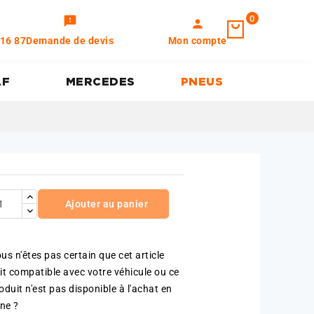
0
feedback
person
 16 87
Demande de devis
Mon compte
AF
MERCEDES
PNEUS
Ajouter au panier
us n'êtes pas certain que cet article
it compatible avec votre véhicule ou ce
oduit n'est pas disponible à l'achat en
gne ?