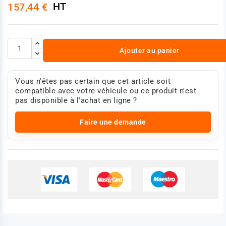
Référence : 7423880701 - 7423108286
HT
157,44 €
Photo non contractuelle
Ajouter au panier
Vous n'êtes pas certain que cet article soit
compatible avec votre véhicule ou ce produit n'est
pas disponible à l'achat en ligne ?
Faire une demande