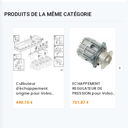
PRODUITS DE LA MÊME CATÉGORIE

Culbuteur
ECHAPPEMENT
d'échappement
REGULATEUR DE
origine pour Volvo
PRESSION pour Volvo
21637266
FH13 21076114, 1638185,
440,10 €
731,87 €
20556737,