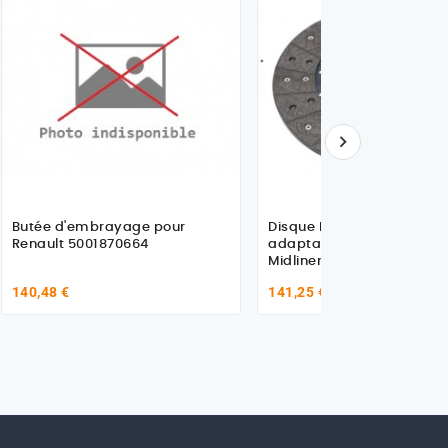

Butée d'embrayage pour
Disque Embrayage, en
Renault 5001870664
adaptable, pour Renault
Midliner, Midlum
140,48 €
141,25 €