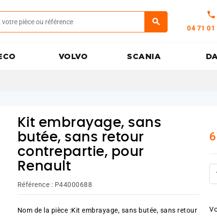
call
04 71 01
ECO
VOLVO
SCANIA
D
Kit embrayage, sans
6
butée, sans retour
contrepartie, pour
Renault
Référence :
P44000688
Vo
Nom de la pièce :Kit embrayage, sans butée, sans retour