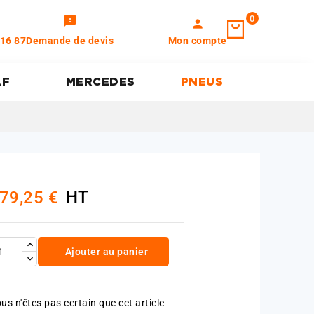
0
feedback
person
 16 87
Demande de devis
Mon compte
AF
MERCEDES
PNEUS
HT
79,25 €
Ajouter au panier
us n'êtes pas certain que cet article