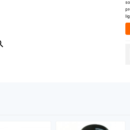
so
pr
li
