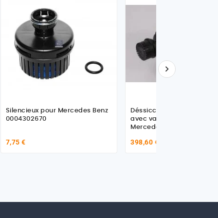

Silencieux pour Mercedes Benz
Déssiccateur, sans chauf
0004302670
avec valves 4 voies pour
Mercedes
7,75 €
398,60 €