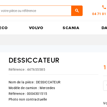
call
04 71 01
ECO
VOLVO
SCANIA
D
DESSICCATEUR
1
Référence :
44T655585
Nom de la pièce : DESSICCATEUR
Modèle de camion : Mercedes
Référence : 0004301515
Photo non contractuelle
Vo