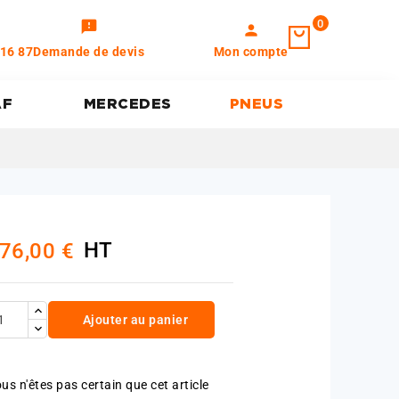
0
feedback
person
 16 87
Demande de devis
Mon compte
AF
MERCEDES
PNEUS
HT
76,00 €
Ajouter au panier
us n'êtes pas certain que cet article