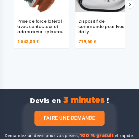

Prise de force latéral
Dispositif de
avec contacteur et
commande pour Iveco
adaptateur +plateau
daily
pour Iveco 8863422
1 543,00 €
719,60 €
3 minutes
Devis en
!
FAIRE UNE DEMANDE
Demandez un devis pour vos pièces,
et rapide.
100 % gratuit