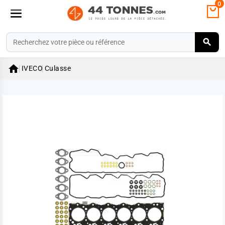
0

IVECO
Culasse