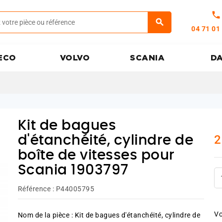
call
04 71 01
ECO
VOLVO
SCANIA
D
Kit de bagues
2
d'étanchéité, cylindre de
boîte de vitesses pour
Scania 1903797
Référence :
P44005795
Vo
Nom de la pièce : Kit de bagues d'étanchéité, cylindre de