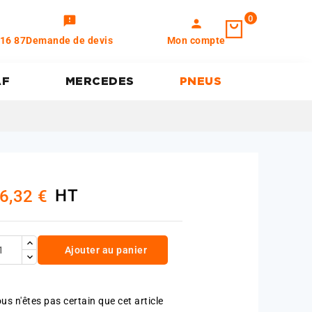
0
feedback
person
 16 87
Demande de devis
Mon compte
AF
MERCEDES
PNEUS
HT
6,32 €
Ajouter au panier
us n'êtes pas certain que cet article