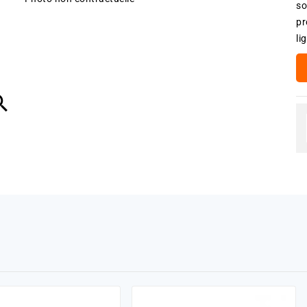
so
pr
li
