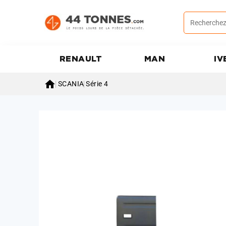
RENAULT
MAN
IV

SCANIA
Série 4