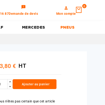
0
feedback
person
 16 87
Demande de devis
Mon compte
AF
MERCEDES
PNEUS
HT
3,80 €
Ajouter au panier
us n'êtes pas certain que cet article