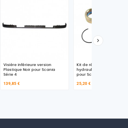

Visière inférieure version
Kit de réparation, cylindre
Plastique Noir pour Scania
hydraulique basc. de cab
Série 4
pour Scania 1541982
139,85 €
25,20 €