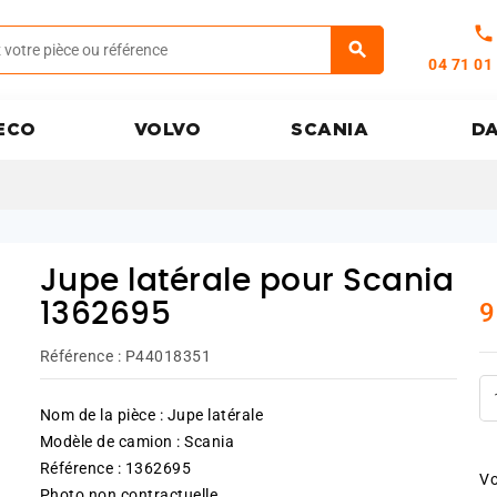
call
04 71 01
ECO
VOLVO
SCANIA
D
Jupe latérale pour Scania
9
1362695
Référence :
P44018351
Nom de la pièce : Jupe latérale
Modèle de camion : Scania
Référence : 1362695
Vo
Photo non contractuelle