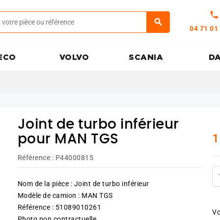
call
04 71 01
ECO
VOLVO
SCANIA
D
Joint de turbo inférieur
1
pour MAN TGS
Référence :
P44000815
Nom de la pièce : Joint de turbo inférieur
Modèle de camion : MAN TGS
Référence : 51089010261
Vo
Photo non contractuelle