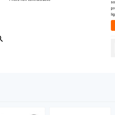
so
pr
li
