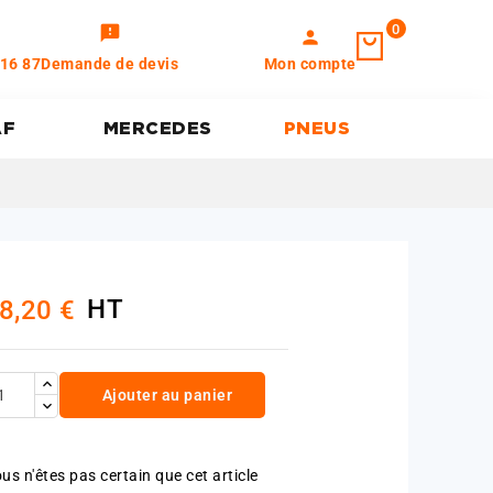
0
feedback
person
 16 87
Demande de devis
Mon compte
AF
MERCEDES
PNEUS
HT
8,20 €
Ajouter au panier
us n'êtes pas certain que cet article