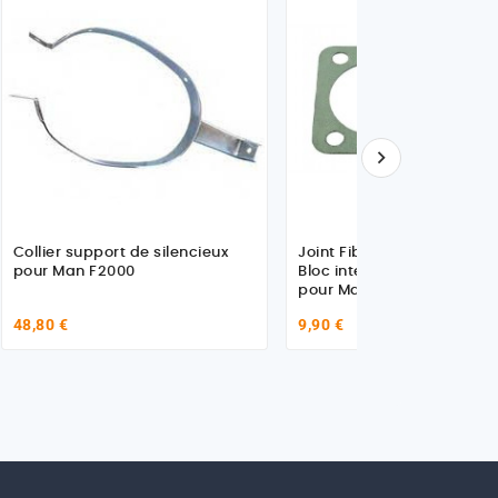

Collier support de silencieux
Joint Fibre d'étanchéité p
pour Man F2000
Bloc interne de module EG
pour Man
48,80 €
9,90 €