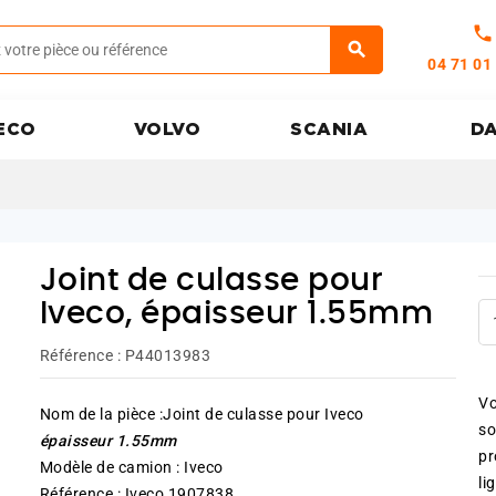
call
04 71 01
ECO
VOLVO
SCANIA
D
Joint de culasse pour
Iveco, épaisseur 1.55mm
Référence :
P44013983
Vo
Nom de la pièce :Joint de culasse pour Iveco
so
épaisseur 1.55mm
pr
Modèle de camion : Iveco
li
Référence : Iveco 1907838