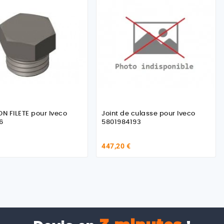
 FILETE pour Iveco
Joint de culasse pour Iveco
6
5801984193
447,20 €