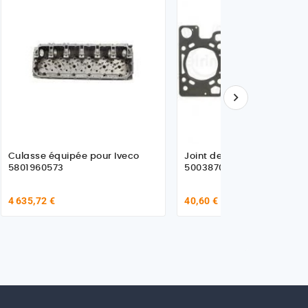

Culasse équipée pour Iveco
Joint de culasse pour Ive
5801960573
500387068
4 635,72 €
40,60 €