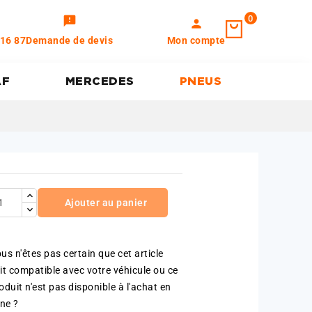
0
feedback
person
 16 87
Demande de devis
Mon compte
AF
MERCEDES
PNEUS
Ajouter au panier
us n'êtes pas certain que cet article
it compatible avec votre véhicule ou ce
oduit n'est pas disponible à l'achat en
gne ?