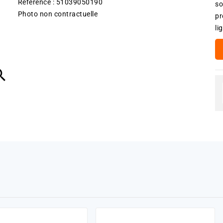
Référence : 51039050190
so
Photo non contractuelle
pr
li
