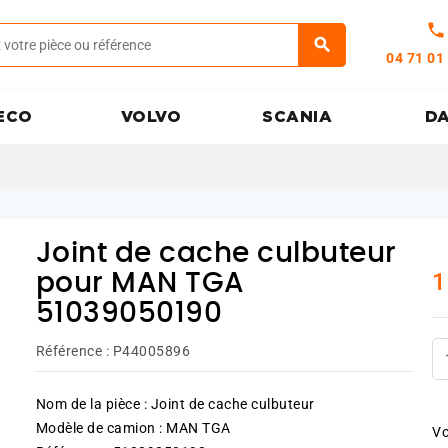
call
04 71 01
ECO
VOLVO
SCANIA
D
Joint de cache culbuteur
1
pour MAN TGA
51039050190
Référence :
P44005896
Nom de la pièce : Joint de cache culbuteur
Modèle de camion : MAN TGA
Vo