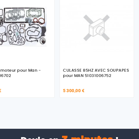
nt moteur pour Man -
CULASSE 85HZ AVEC SOUPAPES
06702
pour MAN 51031006752
€
5 300,00 €