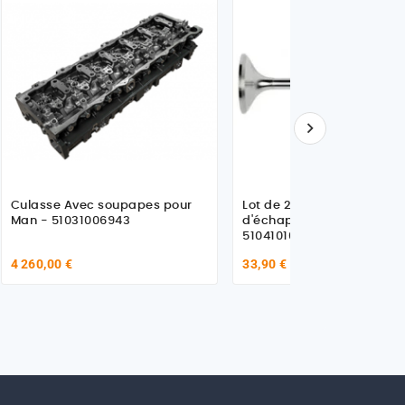

Culasse Avec soupapes pour
Lot de 2 Soupapes
Man - 51031006943
d'échappement pour Man
51041010483 - 5104101054
4 260,00 €
33,90 €