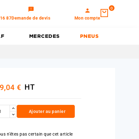
0
feedback
person
 16 87
Demande de devis
Mon compte
AF
MERCEDES
PNEUS
HT
9,04 €
Ajouter au panier
us n'êtes pas certain que cet article