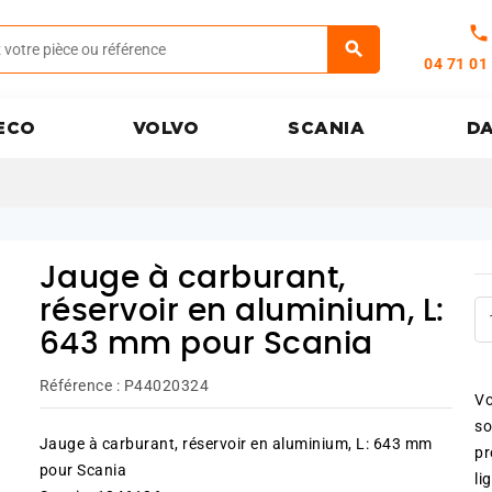
call
04 71 01
ECO
VOLVO
SCANIA
D
Jauge à carburant,
réservoir en aluminium, L:
643 mm pour Scania
Référence :
P44020324
Vo
so
Jauge à carburant, réservoir en aluminium, L: 643 mm
pr
pour Scania
li