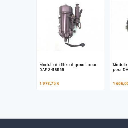
Module de filtre à gasoil pour
Module 
DAF 2418565
pour DA
1 973,75 €
1 606,0