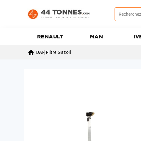
RENAULT
MAN
IV

DAF
Filtre Gazoil