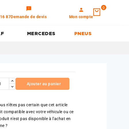
0
feedback
person
 16 87
Demande de devis
Mon compte
AF
MERCEDES
PNEUS
Ajouter au panier
us n'êtes pas certain que cet article
it compatible avec votre véhicule ou ce
oduit n'est pas disponible à l'achat en
gne ?