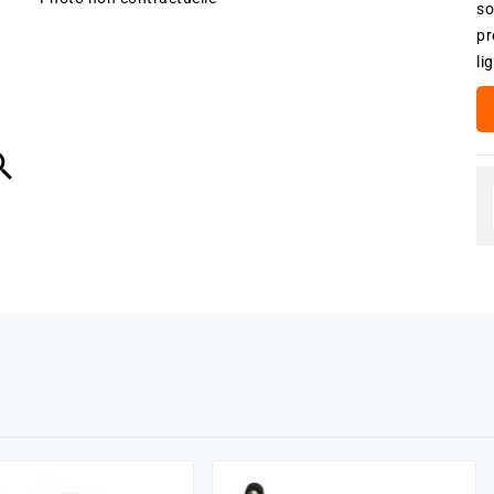
so
pr
li
