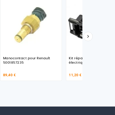

Manocontact pour Renault
Kit réparation fiche prise
5001857235
électrique 2 fils
89,40 €
11,20 €