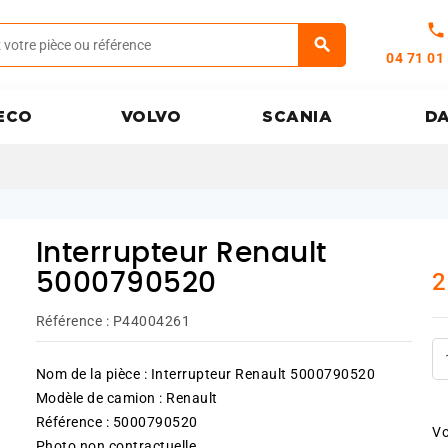
call
04 71 01
ECO
VOLVO
SCANIA
D
Interrupteur Renault
2
5000790520
Référence :
P44004261
Nom de la pièce : Interrupteur Renault 5000790520
Modèle de camion : Renault
Référence : 5000790520
Vo
Photo non contractuelle