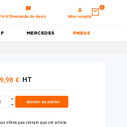
0
feedback
person
 16 87
Demande de devis
Mon compte
AF
MERCEDES
PNEUS
HT
9,98 €
Ajouter au panier
us n'êtes pas certain que cet article