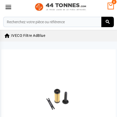
0

IVECO
Filtre AdBlue