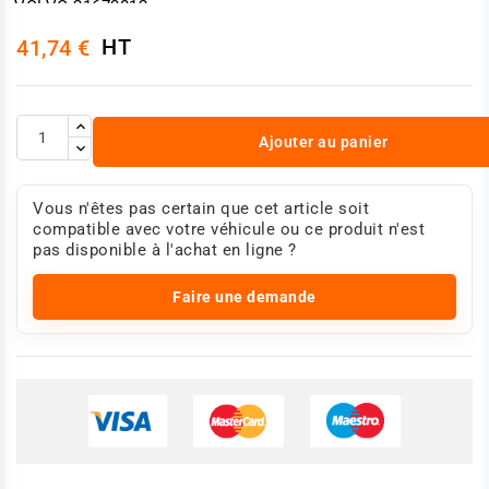
VOLVO 21673812
VOLVO 23381562
HT
41,74 €
VOLVO 21519229
SCANIA 2164921
MAN 81154036151
DAF 2014774
DAF 1927474
Ajouter au panier
DAF 1847823
IVECO 47364243
IVECO 5801667204
IVECO 500086593
Vous n'êtes pas certain que cet article soit
IVECO 5802310802
compatible avec votre véhicule ou ce produit n'est
IVECO 58086593
pas disponible à l'achat en ligne ?
RENAULT TRUCKS 7421574991
RENAULT TRUCKS 7485138439
Faire une demande
FORD GC465L264AAN
FORD T221046
ISUZU 8981694030
HINO S17K0E0011
AGCO V837079423
CASE IH 47703146
CASE IH 48089821
CASE IH KHH20151
CATERPILLAR 3783187
LIEBHERR 12205084