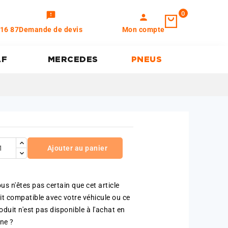
0
feedback
person
 16 87
Demande de devis
Mon compte
AF
MERCEDES
PNEUS
Ajouter au panier
us n'êtes pas certain que cet article
it compatible avec votre véhicule ou ce
oduit n'est pas disponible à l'achat en
gne ?