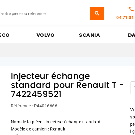
call
04 71 01
ECO
VOLVO
SCANIA
D
Injecteur échange
standard pour Renault T -
7422459521
Référence :
P44016666
Vo
so
Nom de la pièce : Injecteur échange standard
pr
Modèle de camion : Renault
li