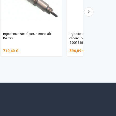

Injecteur Neuf pour Renault
Injecteur Échange standa
Kérax
d'origine pour Renault Trucks
5001866651
710,40 €
596,89 €