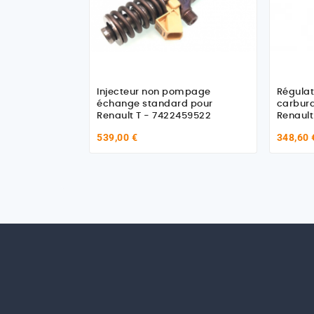
Injecteur non pompage
Régulat
échange standard pour
carbura
Renault T - 7422459522
Renault
742163
539,00 €
348,60 