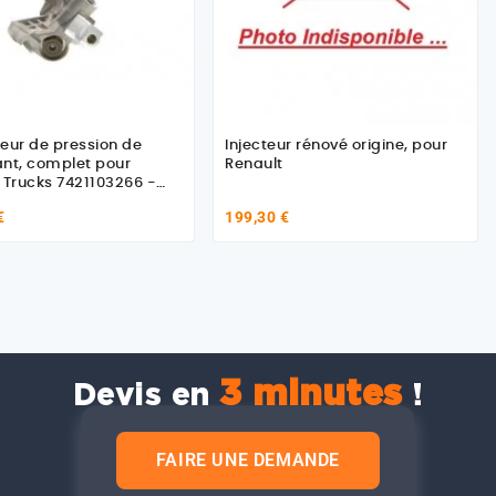
eur de pression de
Injecteur rénové origine, pour
nt, complet pour
Renault
 Trucks 7421103266 -
8691
€
199,30 €
3 minutes
Devis en
!
FAIRE UNE DEMANDE