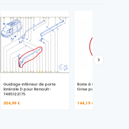

Guidage inférieur de porte
Boite à Gants Vide Poche
latérale D pour Renault-
Grise pour Renault
7485122175
304,99 €
144,19 €