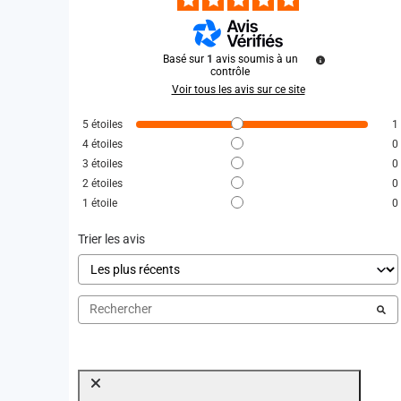
Basé sur
1
avis soumis à un
contrôle
Voir tous les avis sur ce site
5
étoiles
1
4
étoiles
0
3
étoiles
0
2
étoiles
0
1
étoile
0
Trier les avis