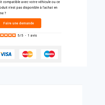
it compatible avec votre véhicule ou ce
oduit n'est pas disponible à l'achat en
gne ?
Faire une demande
5
/
5
-
1
avis