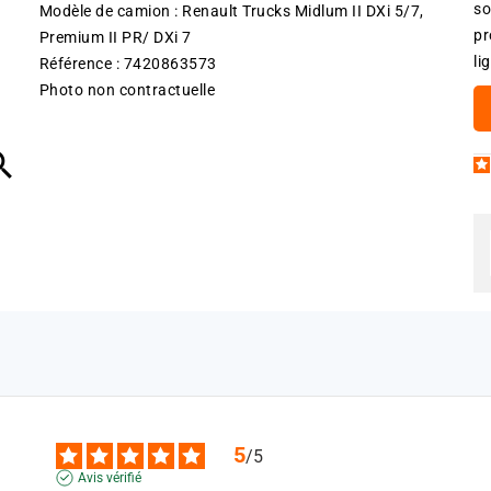
so
Modèle de camion : Renault Trucks Midlum II DXi 5/7,
pr
Premium II PR/ DXi 7
li
Référence : 7420863573
Photo non contractuelle

5
/
5
Avis vérifié