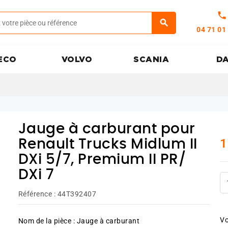
call
04 71 01
ECO
VOLVO
SCANIA
D
Jauge à carburant pour
1
Renault Trucks Midlum II
DXi 5/7, Premium II PR/
DXi 7
Référence :
44T392407
Vo
Nom de la pièce : Jauge à carburant