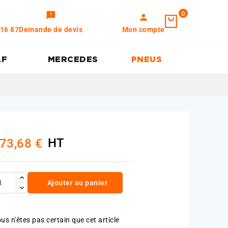
0
feedback
person
 16 87
Demande de devis
Mon compte
AF
MERCEDES
PNEUS
HT
73,68 €
Ajouter au panier
us n'êtes pas certain que cet article