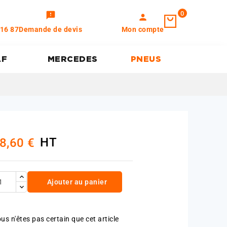
0
feedback
person
 16 87
Demande de devis
Mon compte
AF
MERCEDES
PNEUS
HT
8,60 €
Ajouter au panier
us n'êtes pas certain que cet article