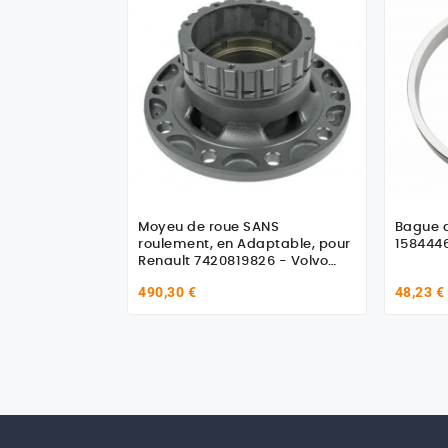
Moyeu de roue SANS
Bague d
roulement, en Adaptable, pour
158444
Renault 7420819826 - Volvo
20819826
490,30 €
48,23 €