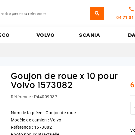
call
04 71 01
ECO
VOLVO
SCANIA
D
Goujon de roue x 10 pour
6
Volvo 1573082
Référence :
P44009937
Nom de la pièce : Goujon de roue
Modèle de camion : Volvo
Référence : 1573082
Vo
Photo non contractuelle