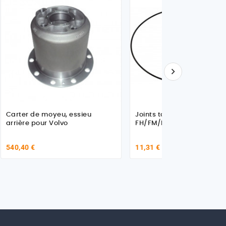

Carter de moyeu, essieu
Joints torique x10 pour Vo
arrière pour Volvo
FH/FM/FMX/NH
540,40 €
11,31 €