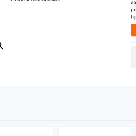
so
pr
li
