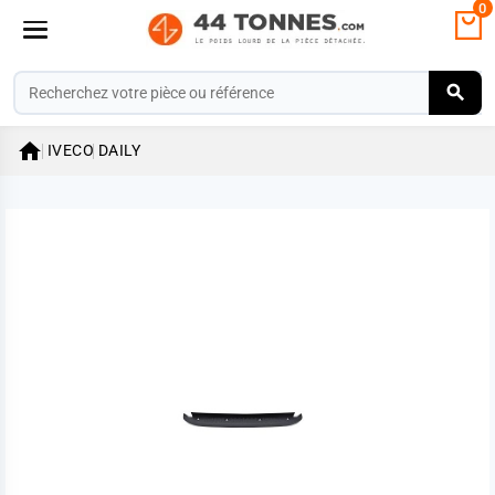
0

IVECO
DAILY