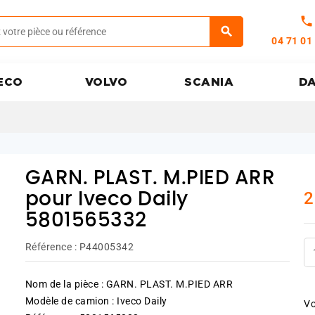
call
04 71 01
ECO
VOLVO
SCANIA
D
GARN. PLAST. M.PIED ARR
2
pour Iveco Daily
5801565332
Référence :
P44005342
Nom de la pièce : GARN. PLAST. M.PIED ARR
Modèle de camion : Iveco Daily
Vo