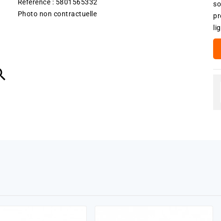
Référence : 5801565332
so
Photo non contractuelle
pr
li
