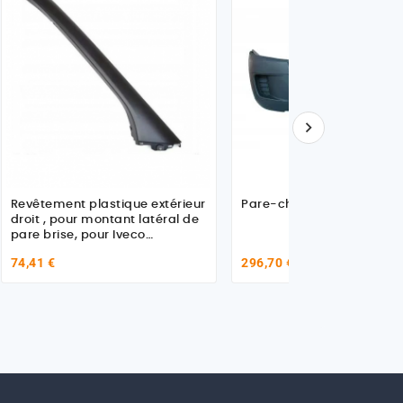

Revêtement plastique extérieur
Pare-chocs
droit , pour montant latéral de
pare brise, pour Iveco
5802032579 - 5801541078
74,41 €
296,70 €