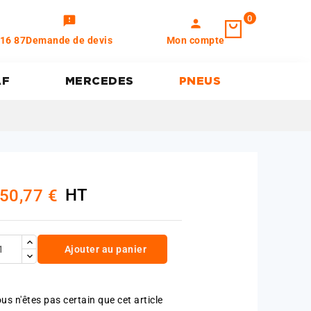
0
feedback
person
 16 87
Demande de devis
Mon compte
AF
MERCEDES
PNEUS
HT
50,77 €
Ajouter au panier
us n'êtes pas certain que cet article