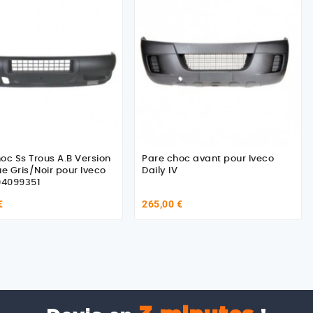
oc Ss Trous A.B Version
Pare choc avant pour Iveco
ue Gris/Noir pour Iveco
Daily IV
ly 504099351
€
265,00 €