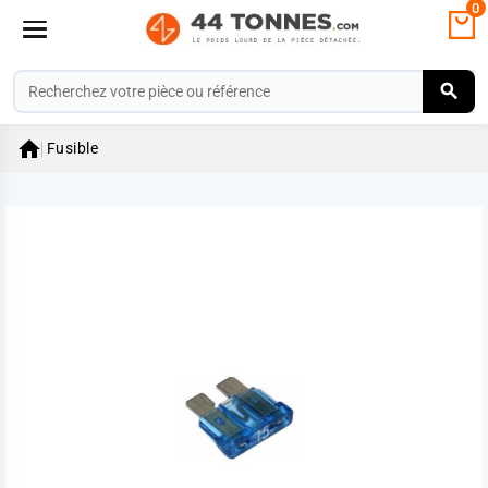
0

Fusible