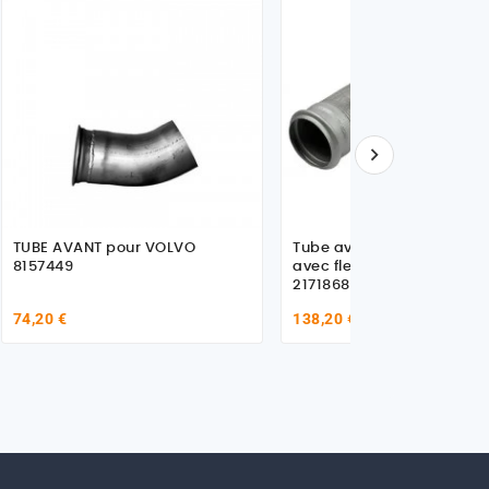

TUBE AVANT pour VOLVO
Tube avant d'échappeme
8157449
avec flexible pour Volvo
21718681
74,20 €
138,20 €