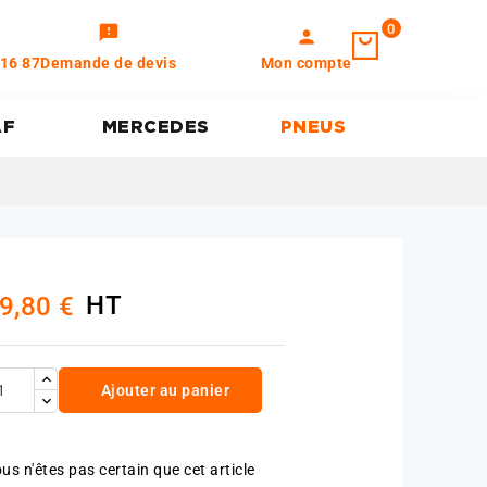
0
feedback
person
 16 87
Demande de devis
Mon compte
AF
MERCEDES
PNEUS
HT
9,80 €
Ajouter au panier
us n'êtes pas certain que cet article