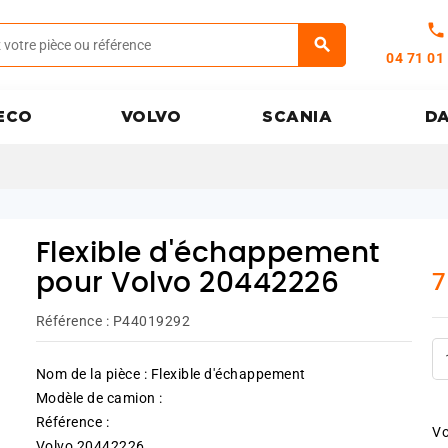
call
04 71 01
ECO
VOLVO
SCANIA
D
Flexible d'échappement
7
pour Volvo 20442226
Référence :
P44019292
Nom de la pièce : Flexible d'échappement
Modèle de camion :
Référence :
Vo
Volvo 20442226