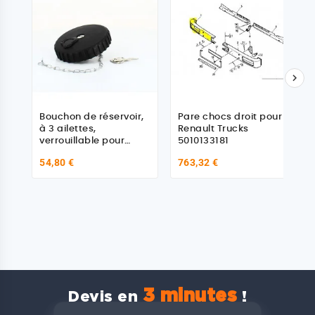

Bouchon de réservoir,
Pare chocs droit pour
à 3 ailettes,
Renault Trucks
verrouillable pour
5010133181
Renault
54,80 €
763,32 €
3 minutes
Devis en
!