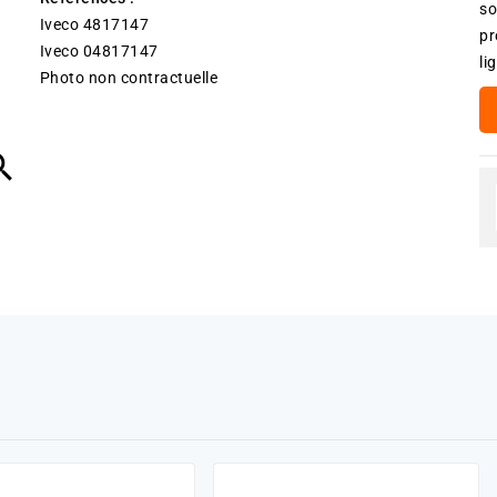
so
Iveco 4817147
pr
Iveco 04817147
li
Photo non contractuelle
