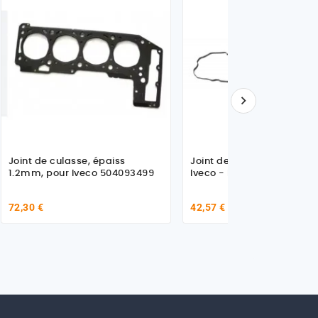

Joint de culasse, épaiss
Joint de cache culbuteur 
1.2mm, pour Iveco 504093499
Iveco - Renault
72,30 €
42,57 €