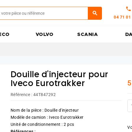
call
04 71 01
ECO
VOLVO
SCANIA
D
Douille d'injecteur pour
5
Iveco Eurotrakker
Référence :
44T847292
Nom de la pièce : Douille d'injecteur
Modèle de camion : Iveco Eurotrakker
Unité de conditionnement : 2 pcs
Vo
Références :