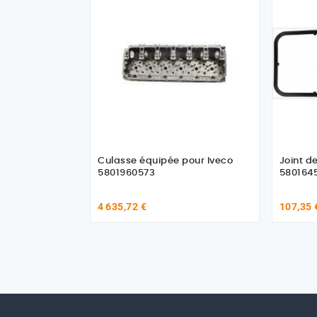
Culasse équipée pour Iveco
Joint d
5801960573
580164
4 635,72 €
107,35 