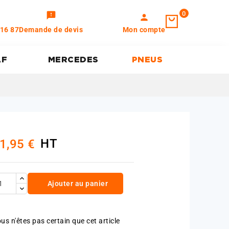
0
feedback
person
 16 87
Demande de devis
Mon compte
AF
MERCEDES
PNEUS
HT
1,95 €
Ajouter au panier
us n'êtes pas certain que cet article