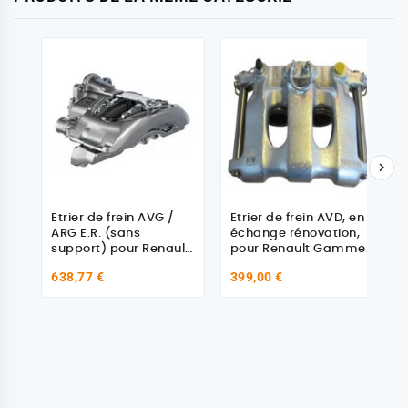

Etrier de frein AVG /
Etrier de frein AVD, en
ARG E.R. (sans
échange rénovation,
support) pour Renault
pour Renault Gamme
Midlum
B - 5001866731
638,77 €
399,00 €