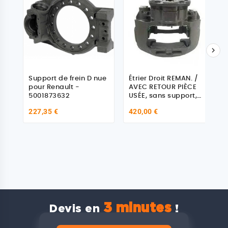

Support de frein D nue
Étrier Droit REMAN. /
pour Renault -
AVEC RETOUR PIÈCE
5001873632
USÉE, sans support,
pour Renault Midlum
227,35 €
420,00 €
3 minutes
Devis en
!