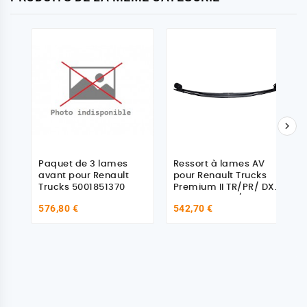

Paquet de 3 lames
Ressort à lames AV
avant pour Renault
pour Renault Trucks
Trucks 5001851370
Premium II TR/PR/ DXi
7, Kerax DXi 11/13,
576,80 €
542,70 €
Magnum DXi 12/13
5010557733