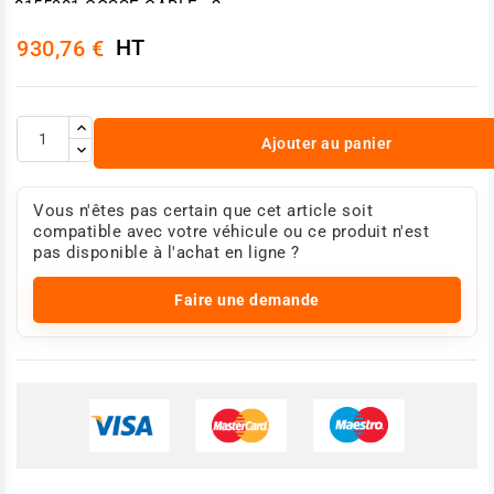
8155901 COSSE CÂBLE x2
8155900 JOINTx 2
HT
930,76 €
8155899 TAMPON çTAN x 2
3987767 ADAPTATEUR x 2
1079283 ENVELOPPE
Photo non contractuelle
Ajouter au panier
Vous n'êtes pas certain que cet article soit
compatible avec votre véhicule ou ce produit n'est
pas disponible à l'achat en ligne ?
Faire une demande