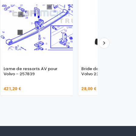

Lame de ressorts AV pour
Bride de ressort L260mm 
Volvo - 257839
Volvo 22281776
421,20 €
28,00 €