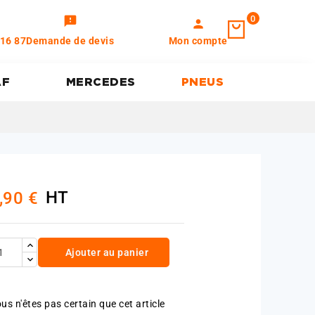
0
feedback
person
 16 87
Demande de devis
Mon compte
AF
MERCEDES
PNEUS
HT
,90 €
Ajouter au panier
us n'êtes pas certain que cet article