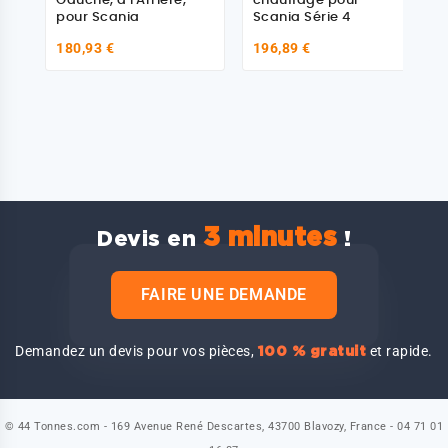
Gauche, à l'Arrière,
chauffage pour
pour Scania
Scania Série 4
180,93 €
196,89 €
3 minutes
Devis en
!
FAIRE UNE DEMANDE
Demandez un devis pour vos pièces,
et rapide.
100 % gratuit
© 44 Tonnes.com - 169 Avenue René Descartes, 43700 Blavozy, France - 04 71 01