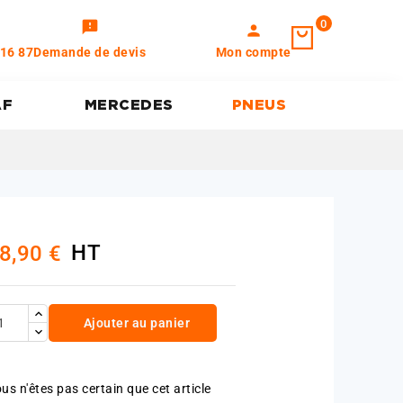
0
feedback
person
 16 87
Demande de devis
Mon compte
AF
MERCEDES
PNEUS
HT
8,90 €
Ajouter au panier
us n'êtes pas certain que cet article