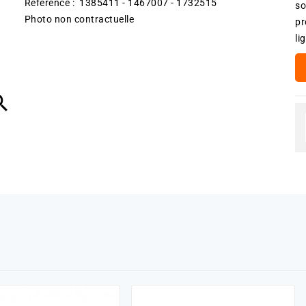
Référence : 1385411 - 1467007 - 1732515
so
Photo non contractuelle
pr
li
