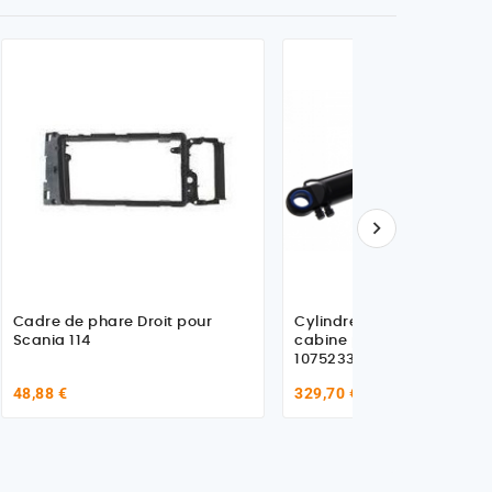

Cadre de phare Droit pour
Cylindre hydraulique basc
Scania 114
cabine pour Scania - Volv
1075233
48,88 €
329,70 €