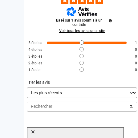
Basé sur
1
avis soumis à un
contrôle
Voir tous les avis sur ce site
5
étoiles
1
4
étoiles
0
3
étoiles
0
2
étoiles
0
1
étoile
0
Trier les avis