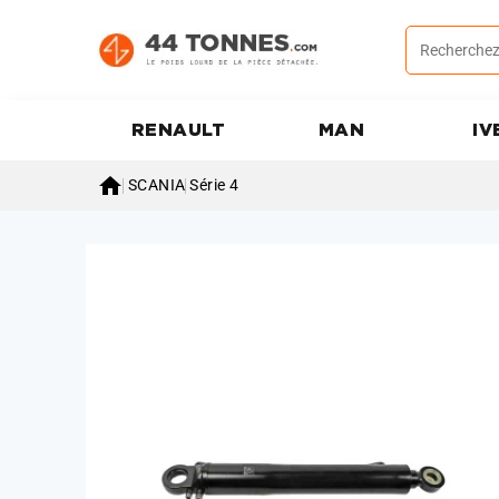
RENAULT
MAN
IV

SCANIA
Série 4