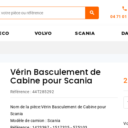
call
04 71 01
ECO
VOLVO
SCANIA
D
Vérin Basculement de
2
Cabine pour Scania
Référence :
44T285292
Nom de la pièce:Vérin Basculement de Cabine pour
Scania
Modèle de camion : Scania
Vo
Référence : 1423397 - 1517325 - 575103