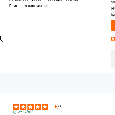
so
Photo non contractuelle
pr
li

5
/
5
Avis vérifié