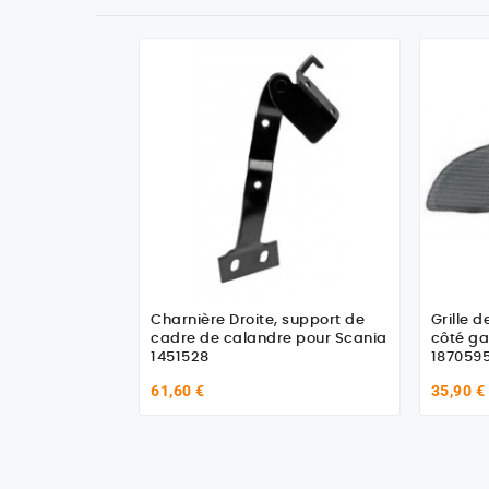
Charnière Droite, support de
Grille 
cadre de calandre pour Scania
côté ga
1451528
187059
61,60 €
35,90 €