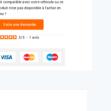
it compatible avec votre véhicule ou ce
oduit n'est pas disponible à l'achat en
gne ?
Faire une demande
5
/
5
-
1
avis