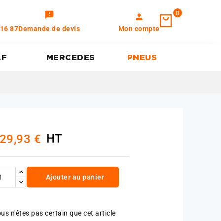
0
feedback
person
 16 87
Demande de devis
Mon compte
AF
MERCEDES
PNEUS
HT
29,93 €
Ajouter au panier
us n'êtes pas certain que cet article