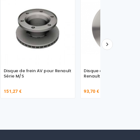

Disque de frein AV pour Renault
Disque de frein avant pou
Série M/S
Renault 5001871281
151,27 €
93,70 €