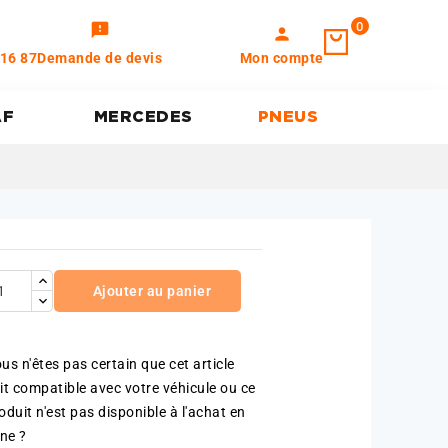
0
feedback
person
 16 87
Demande de devis
Mon compte
AF
MERCEDES
PNEUS
Ajouter au panier
us n'êtes pas certain que cet article
it compatible avec votre véhicule ou ce
oduit n'est pas disponible à l'achat en
gne ?