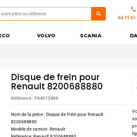
call
04 71 01
ECO
VOLVO
SCANIA
D
Disque de frein pour
Renault 8200688880
Référence :
P44013986
Vo
Nom de la pièce : Disque de frein pour Renault
so
8200688880
pr
Modèle de camion :Renault
li
Référence :Renault 8200688880