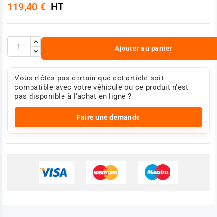
HT
119,40 €
Hauteur [mm] : H 80
Nombre de trous : 10
Type de disque de frein : ventilé de l'intérieur
Références :
5010422262
RENAULT 5010422262
Ajouter au panier
RENAULT 5010525308
RENAULT 5010598303
Photo non contractuelle.
Vous n'êtes pas certain que cet article soit
compatible avec votre véhicule ou ce produit n'est
pas disponible à l'achat en ligne ?
Faire une demande