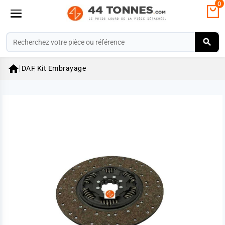
0

DAF
Kit Embrayage