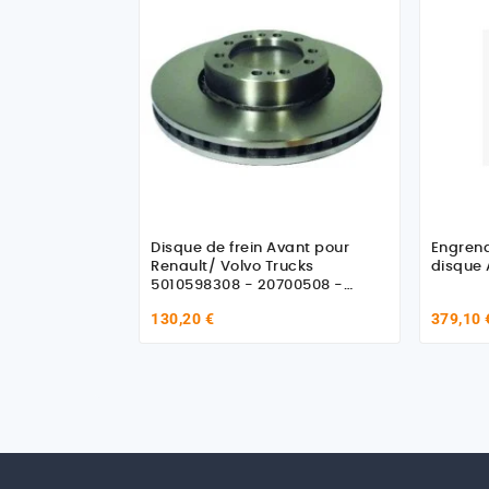
Disque de frein Avant pour
Engren
Renault/ Volvo Trucks
disque 
5010598308 - 20700508 -
20931249
130,20 €
379,10 