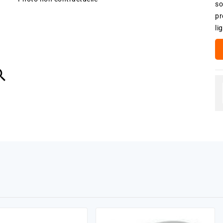
so
pr
li
