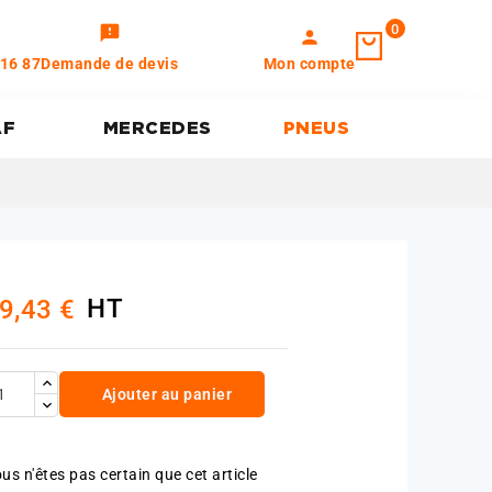
0
feedback
person
 16 87
Demande de devis
Mon compte
AF
MERCEDES
PNEUS
HT
9,43 €
Ajouter au panier
us n'êtes pas certain que cet article