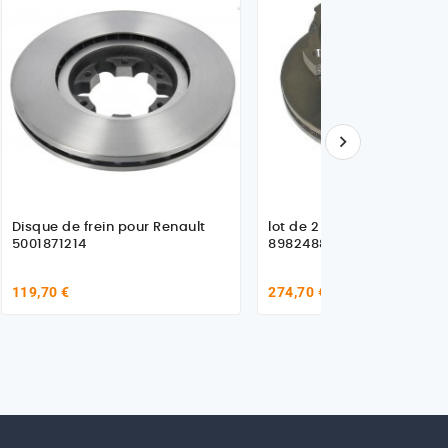

Disque de frein pour Renault
lot de 2 Disques pour Isuz
5001871214
8982488970
119,70 €
274,70 €