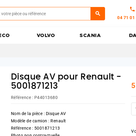
call
04 71 01
ECO
VOLVO
SCANIA
D
Disque AV pour Renault -
5
5001871213
Référence :
P44013680
Nom de la pièce : Disque AV
Modèle de camion : Renault
Référence : 5001871213
Vo
Photo non contractuelle