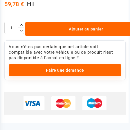
HT
59,78 €
Épaisseur minimum [mm] : s 19
Hauteur [mm] : H 42.5
Nombre de trous : 10
Référence :
5010260604
Photo non contractuelle
Ajouter au panier
Vous n'êtes pas certain que cet article soit
compatible avec votre véhicule ou ce produit n'est
pas disponible à l'achat en ligne ?
Faire une demande