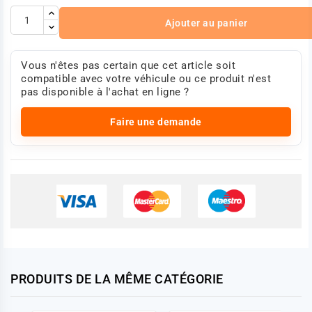
Cummins 3283329
Cummins 3283330
Ajouter au panier
DAF 1259961
DAF CBU1188
JCB 71/425900
Vous n'êtes pas certain que cet article soit
Perkins OD203940
compatible avec votre véhicule ou ce produit n'est
Rover AJU1941
pas disponible à l'achat en ligne ?
Photo non contractuelle.
Faire une demande
PRODUITS DE LA MÊME CATÉGORIE