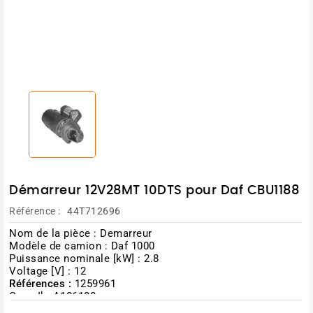
Démarreur 12V28MT 10DTS pour Daf CBU1188
Référence :
44T712696
Nom de la pièce : Demarreur
Modèle de camion : Daf 1000
Puissance nominale [kW] : 2.8
Voltage [V] : 12
Références :
1259961
Case Ih A186180
Case Ih R39341