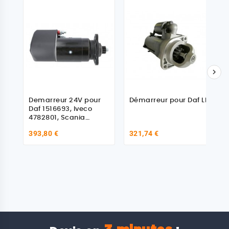

Demarreur 24V pour
Démarreur pour Daf LF
Daf 1516693, Iveco
4782801, Scania
10571458, Volvo
393,80 €
321,74 €
6244321