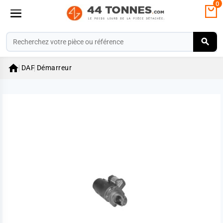
0

DAF
Démarreur