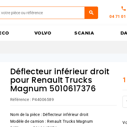
call
04 71 01
ECO
VOLVO
SCANIA
D
Déflecteur inférieur droit
1
pour Renault Trucks
Magnum 5010617376
Référence :
P44006589
Nom de la pièce : Déflecteur inférieur droit
Modèle de camion : Renault Trucks Magnum
Vo