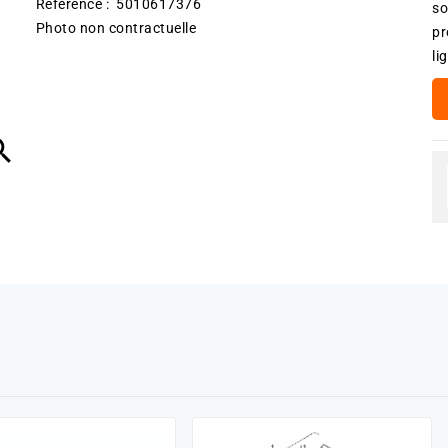
Référence : 5010617376
so
Photo non contractuelle
pr
li
