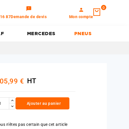
0
feedback
person
 16 87
Demande de devis
Mon compte
AF
MERCEDES
PNEUS
HT
05,99 €
Ajouter au panier
us n'êtes pas certain que cet article