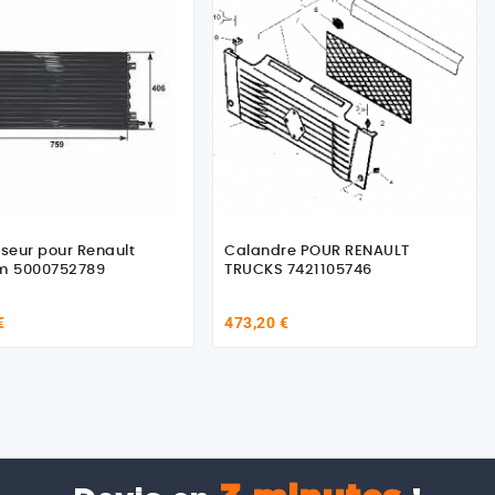
 pour Renault
Calandre POUR RENAULT
Magnum 5000752789
TRUCKS 7421105746
€
473,20 €