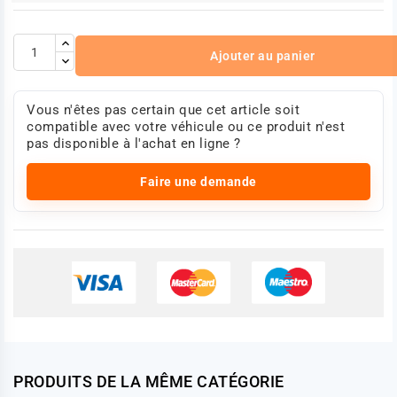
Poids [kg]:
5,99
Course [mm]:
90
Ajouter au panier
Longueur de la tige de piston [mm]:
75
Vous n'êtes pas certain que cet article soit
Filetage des tiges de piston:
M20 x 1,5
compatible avec votre véhicule ou ce produit n'est
pas disponible à l'achat en ligne ?
Photo non contractuelle
Faire une demande
PRODUITS DE LA MÊME CATÉGORIE