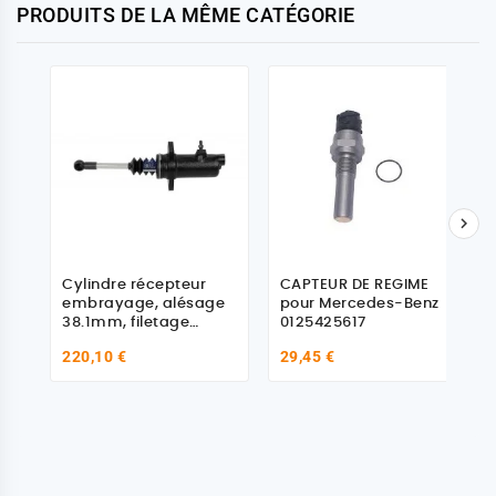
PRODUITS DE LA MÊME CATÉGORIE

Cylindre récepteur
CAPTEUR DE REGIME
embrayage, alésage
pour Mercedes-Benz
38.1mm, filetage
0125425617
M14x1, pour Mercedes
220,10 €
29,45 €
Benz