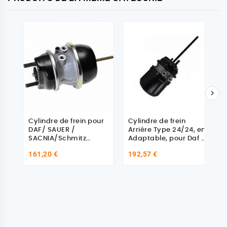

Cylindre de frein pour
Cylindre de frein
DAF/ SAUER /
Arrière Type 24/24, en
SACNIA/Schmitz
Adaptable, pour Daf -
0907655 - 1064931
Scania
161,20 €
192,57 €