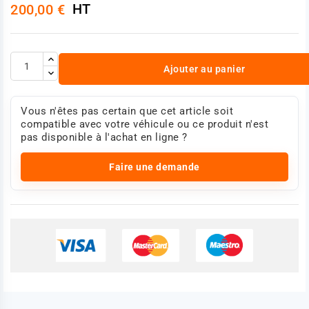
HT
200,00 €
Taraudage/Filetage 2 : M48 x 2
Références :
IVECO 08169241
IVECO 8169241
Photo non contractuelle
Ajouter au panier
Vous n'êtes pas certain que cet article soit
compatible avec votre véhicule ou ce produit n'est
pas disponible à l'achat en ligne ?
Faire une demande