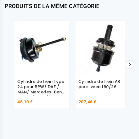
PRODUITS DE LA MÊME CATÉGORIE

Cylindre de frein Type
Cylindre de frein AR
24 pour BPW/ DAF /
pour Iveco 190/26
MAN/ Mercedes-Benz/
Scania/Volvo/ Renault
45,10 €
207,46 €
0203273100